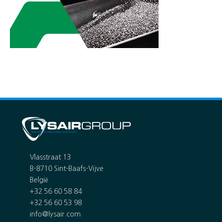
Vlasstraat 13
B-8710 Sint-Baafs-Vijve
België
+32 56 60 58 84
+32 56 60 53 98
info@lysair.com